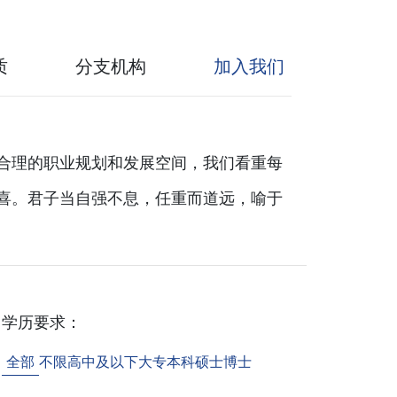
质
分支机构
加入我们
合理的职业规划和发展空间，我们看重每
喜。君子当自强不息，任重而道远，喻于
学历要求：
全部
不限
高中及以下
大专
本科
硕士
博士