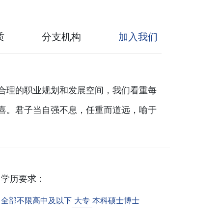
质
分支机构
加入我们
合理的职业规划和发展空间，我们看重每
喜。君子当自强不息，任重而道远，喻于
学历要求：
全部
不限
高中及以下
大专
本科
硕士
博士