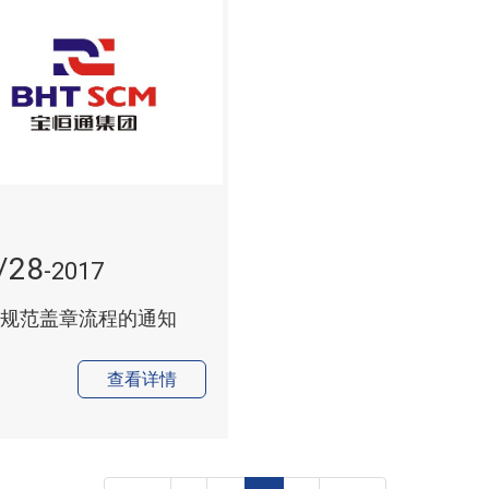
/28
-2017
于规范盖章流程的通知
查看详情