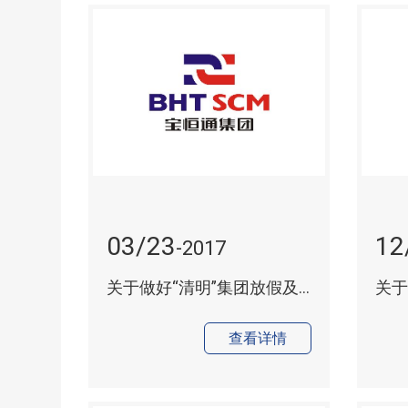
03/23
12
-2017
关于做好“清明”集团放假及值班 工作安排的通知
查看详情