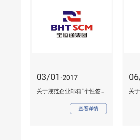
03/01
06
-2017
关于规范企业邮箱“个性签名”及各中心建立微信群的通知
关
查看详情