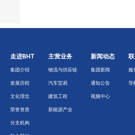
走进BHT
主营业务
新闻动态
联
集团介绍
物流与供应链
集团新闻
服
发展历程
汽车贸易
通知公告
导
文化理念
建筑工程
视频中心
荣誉资质
新能源产业
分支机构