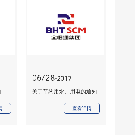
06/28
-2017
知
关于节约用水、用电的通知
情
查看详情